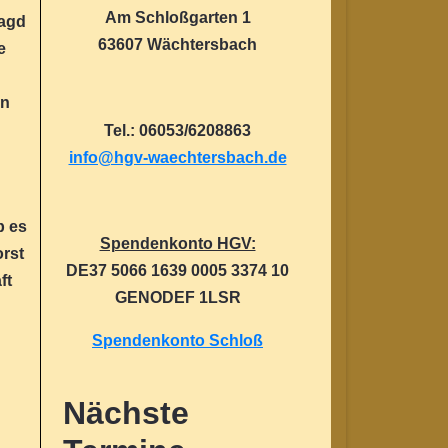
Am Schloßgarten 1
Jagd
63607 Wächtersbach
e
en
Tel.: 06053/6208863
info@hgv-waechtersbach.de
b es
Spendenkonto HGV:
orst
DE37 5066 1639 0005 3374 10
ft
GENODEF 1LSR
Spendenkonto Schloß
Nächste