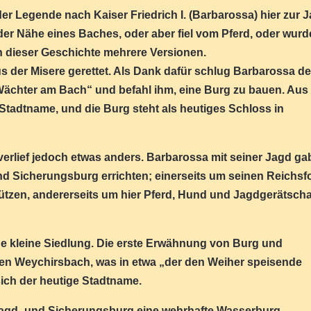
er Legende nach Kaiser Friedrich I. (Barbarossa) hier zur 
n der Nähe eines Baches, oder aber fiel vom Pferd, oder wurd
n dieser Geschichte mehrere Versionen.
aus der Misere gerettet. Als Dank dafür schlug Barbarossa d
„Wächter am Bach“ und befahl ihm, eine Burg zu bauen. Aus
adtname, und die Burg steht als heutiges Schloss in
verlief jedoch etwas anders. Barbarossa mit seiner Jagd ga
 und Sicherungsburg errichten; einerseits um seinen Reichsf
ützen, andererseits um hier Pferd, Hund und Jagdgerätscha
ne kleine Siedlung. Die erste Erwähnung von Burg und
en Weychirsbach, was in etwa „der den Weiher speisende
ich der heutige Stadtname.
 Jagd- und Sicherungsburg eine wehrhafte Wasserburg