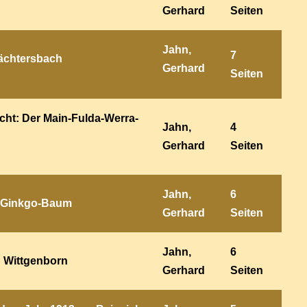
Gerhard
Seiten
Jahn,
7
ächtersbach
Gerhard
Seiten
icht: Der Main-Fulda-Werra-
Jahn,
4
Gerhard
Seiten
Jahn,
6
r Ginkgo-Baum
Gerhard
Seiten
Jahn,
6
n Wittgenborn
Gerhard
Seiten