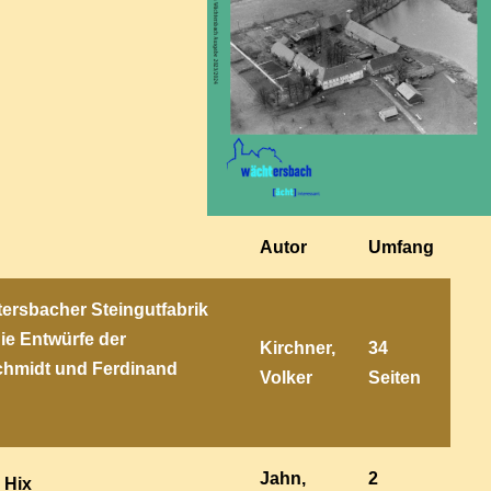
Autor
Umfang
ersbacher Steingutfabrik
Die Entwürfe der
Kirchner,
34
chmidt und Ferdinand
Volker
Seiten
Jahn,
2
 Hix