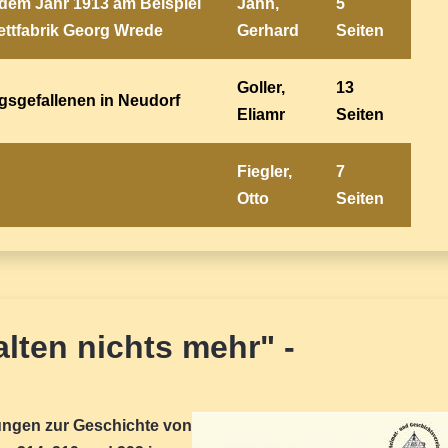
dem Jahr 1913 am Beispiel
Jahn,
5
ttfabrik Georg Wrede
Gerhard
Seiten
Goller,
13
gsgefallenen in Neudorf
Eliamr
Seiten
Fiegler,
7
Otto
Seiten
lten nichts mehr" -
ngen zur Geschichte von