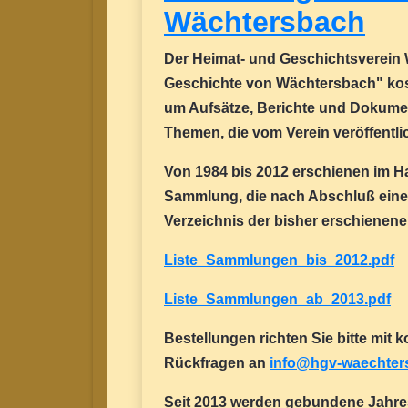
Wächtersbach
Der Heimat- und Geschichtsverein 
Geschichte von Wächtersbach" koste
um Aufsätze, Berichte und Dokume
Themen, die vom Verein veröffentli
Von 1984 bis 2012 erschienen im Ha
Sammlung, die nach Abschluß eine
Verzeichnis der bisher erschienene
Liste_Sammlungen_bis_2012.pdf
Liste_Sammlungen_ab_2013.pdf
Bestellungen richten Sie bitte mit
Rückfragen an
info@hgv-waechter
Seit 2013 werden gebundene Jahreshe