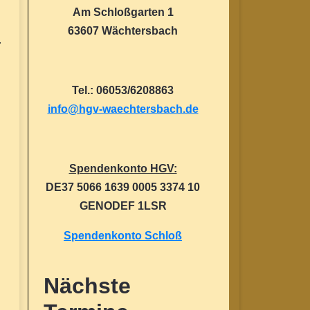
Am Schloßgarten 1
63607 Wächtersbach
r
Tel.: 06053/6208863
info@hgv-waechtersbach.de
Spendenkonto HGV:
DE37 5066 1639 0005 3374 10
GENODEF 1LSR
Spendenkonto Schloß
Nächste