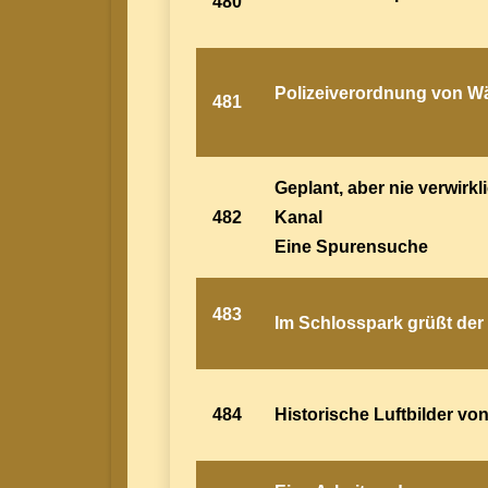
480
Polizeiverordnung von W
481
Geplant, aber nie verwirkl
482
Kanal
Eine Spurensuche
483
Im Schlosspark grüßt de
484
Historische Luftbilder vo