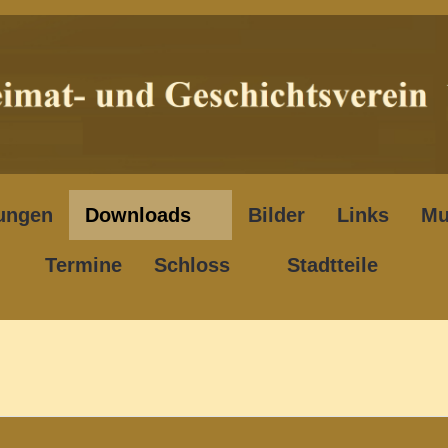
ungen
Downloads
Bilder
Links
Mu
Termine
Schloss
Stadtteile