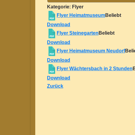
Kategorie: Flyer
Flyer Heimatmuseum
Beliebt
Download
Flyer Steinegarten
Beliebt
Download
Flyer Heimatmuseum Neudorf
Beli
Download
Flyer Wächtersbach in 2 Stunden
B
Download
Zurück