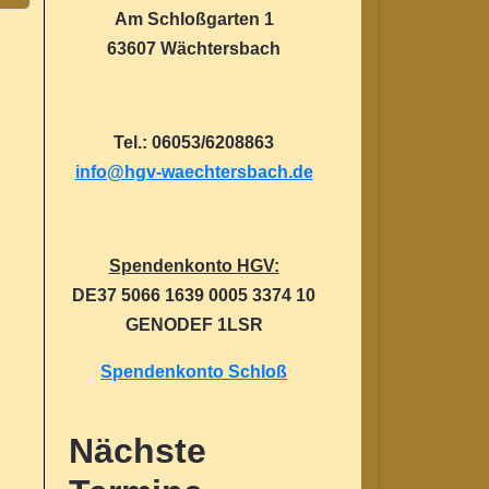
Am Schloßgarten 1
63607 Wächtersbach
Tel.: 06053/6208863
info@hgv-waechtersbach.de
Spendenkonto HGV:
DE37 5066 1639 0005 3374 10
GENODEF 1LSR
Spendenkonto Schloß
Nächste