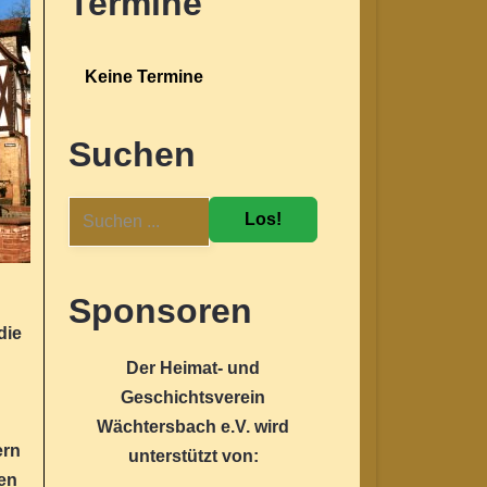
Termine
Keine Termine
Suchen
Los!
Sponsoren
die
Der Heimat- und
Geschichtsverein
Wächtersbach e.V. wird
ern
unterstützt von:
ten