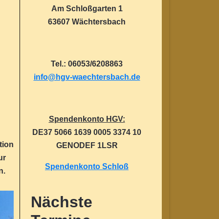
Am Schloßgarten 1
63607 Wächtersbach
Tel.: 06053/6208863
info@hgv-waechtersbach.de
Spendenkonto HGV:
DE37 5066 1639 0005 3374 10
tion
GENODEF 1LSR
ur
Spendenkonto Schloß
n.
Nächste