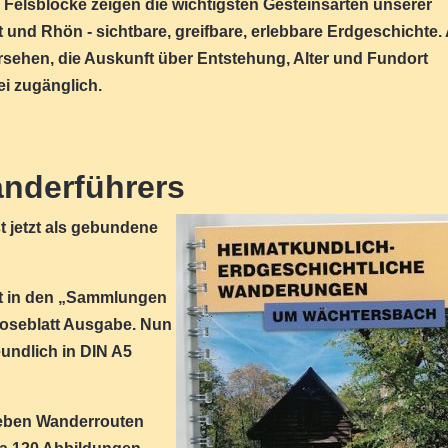
n Felsblöcke zeigen die wichtigsten Gesteinsarten unserer
und Rhön - sichtbare, greifbare, erlebbare Erdgeschichte. 
ersehen, die Auskunft über Entstehung, Alter und Fundort
ei zugänglich.
nderführers
t jetzt als gebundene
ift in den „Sammlungen
Loseblatt Ausgabe. Nun
eundlich in DIN A5
ieben Wanderrouten