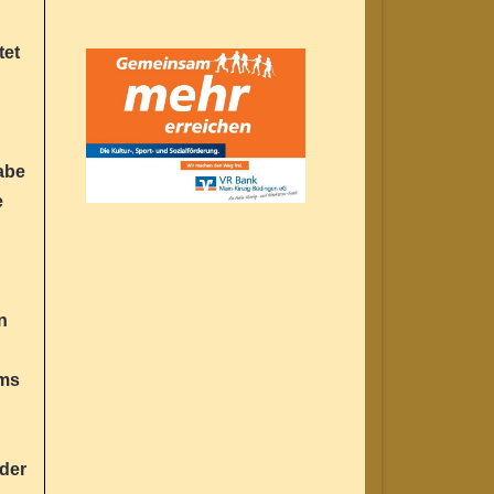
tet
abe
e
n
mms
 der